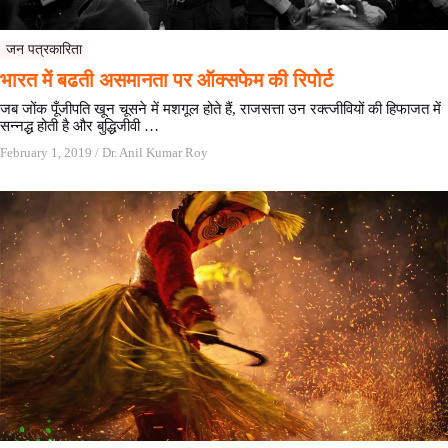
जन पत्रकारिता
भारत में बढती असमानता पर ऑक्सफेम की रिपोर्ट
जब जोंक पूँजीपति खून चूसने में मशगूल होते हैं, राजसत्ता उन रक्त्जीवियों की हिफाजत में
सन्नद्ध होती है और बुद्धिजीवी …
February 1, 2019
/
Dr. Anil Kumar Roy