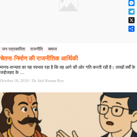
F
t
o
n
r
l
s
k
M
k
e
i
A
e
e
s
T
p
p
s
d
t
e
b
p
X
s
I
l
o
e
n
S
e
a
n
h
g
r
g
a
r
जन पत्रकारिता
राजनीति
समाज
d
e
r
a
चेतना-निर्माण की राजनीतिक आर्थिकी
r
e
m
मानव-सभ्यता का यह स्वभाव रहा है कि वह आगे की ओर गति करती रही है। लाखों वर्षों के
जद्दोजहद के …
October 18, 2020
/
Dr. Anil Kumar Roy