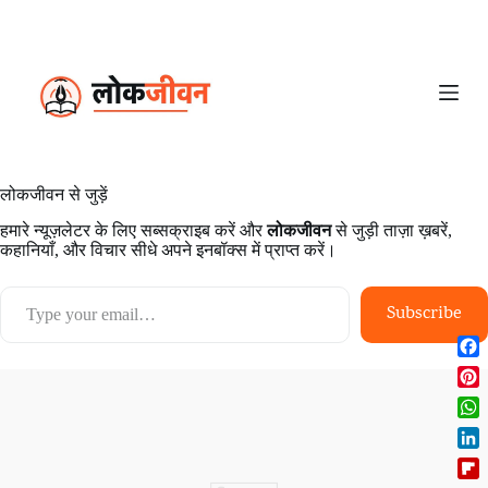
S
k
i
p
t
o
c
o
n
लोकजीवन से जुड़ें
t
e
हमारे न्यूज़लेटर के लिए सब्सक्राइब करें और
लोकजीवन
से जुड़ी ताज़ा ख़बरें,
n
कहानियाँ, और विचार सीधे अपने इनबॉक्स में प्राप्त करें।
t
Type your email…
Subscribe
F
a
P
c
i
W
e
n
h
b
L
t
a
o
i
e