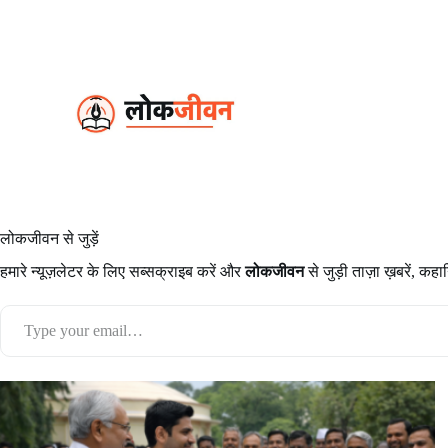
S
k
i
p
t
o
c
o
n
t
e
n
t
लोकजीवन से जुड़ें
हमारे न्यूज़लेटर के लिए सब्सक्राइब करें और
लोकजीवन
से जुड़ी ताज़ा ख़बरें, कहा
Type your email…