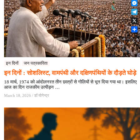
F
t
o
n
r
l
s
k
M
k
e
i
A
e
e
s
T
p
p
s
d
t
e
b
p
X
s
I
l
o
e
n
S
e
a
n
h
g
r
g
a
r
d
e
r
a
r
e
m
इन दिनों
जन पत्रकारिता
इन दिनों : सोशलिस्ट, वामपंथी और दक्षिणपंथियों के दौड़ते घोड़े
18 मार्च, 1974 को आंदोलनरत तीन छात्रों से गोलियों से भून दिया गया था। इसलिए
आज का दिन राजकीय उत्पीड़न …
March 18, 2026
/
डॉ योगेन्द्र