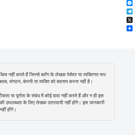
F
t
o
n
r
l
s
k
M
k
e
i
A
e
e
s
T
p
p
s
d
t
e
b
p
X
s
I
l
o
e
n
S
e
a
n
h
g
r
g
a
r
d
e
r
a
r
e
m
ित्व नहीं करते हैं जिनसे ब्लॉग के लेखक पेशेवर या व्यक्तिगत रूप
, क्लब, संगठन, कंपनी या व्यक्ति को बदनाम करना नहीं है।
 या पूर्णता के संबंध में कोई दावा नहीं करते हैं और न ही इस
 की उपलब्धता के लिए लेखक उत्तरदायी नहीं होंगे। इस जानकारी
हीं होंगे।