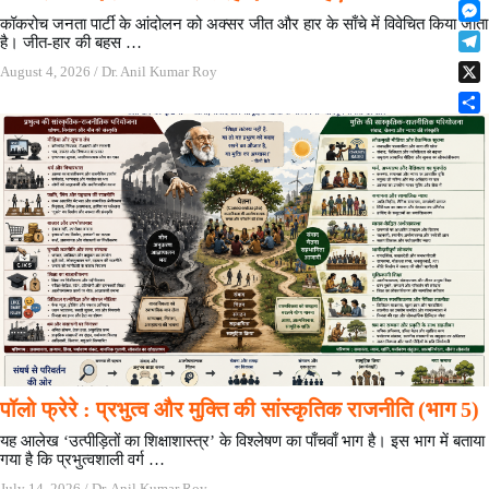
F
t
o
n
r
l
कॉकरोच जनता पार्टी के आंदोलन को अक्सर जीत और हार के साँचे में विवेचित किया जाता
s
k
M
k
e
है। जीत-हार की बहस …
i
A
e
e
s
T
p
p
August 4, 2026
/
Dr. Anil Kumar Roy
s
d
t
e
b
p
X
s
I
l
o
e
n
S
e
a
n
h
g
r
g
a
r
d
e
r
a
r
e
m
पॉलो फ्रेरे : प्रभुत्व और मुक्ति की सांस्कृतिक राजनीति (भाग 5)
यह आलेख ‘उत्पीड़ितों का शिक्षाशास्त्र’ के विश्लेषण का पाँचवाँ भाग है। इस भाग में बताया
गया है कि प्रभुत्वशाली वर्ग …
July 14, 2026
/
Dr. Anil Kumar Roy