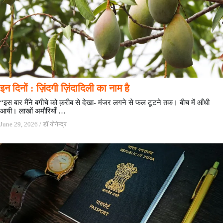
इन दिनों : ज़िंदगी ज़िंदादिली का नाम है
“इस बार मैंने बगीचे को क़रीब से देखा- मंजर लगने से फल टूटने तक। बीच में आँधी
आयी। लाखों अमौरियॉं …
June 29, 2026
/
डॉ योगेन्द्र