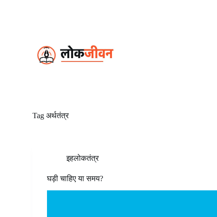
S
k
i
p
t
o
c
o
n
t
e
n
t
Tag
अर्थतंत्र
इहलोकतंत्र
घड़ी चाहिए या समय?