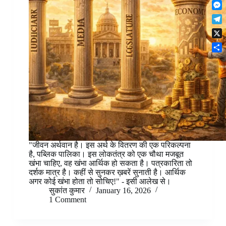
F
t
o
n
r
l
s
k
M
k
e
i
A
e
e
s
T
p
p
s
d
t
e
b
p
X
s
I
l
o
e
n
S
e
a
n
h
g
r
g
a
r
d
e
r
a
r
e
m
"जीवन अर्थवान है। इस अर्थ के वितरण की एक परिकल्पना
है, पब्लिक पालिका। इस लोकतंत्र को एक चौथा मजबूत
खंभा चाहिए, वह खंभा आर्थिक हो सकता है। पत्रकारिता तो
दर्शक मात्र है। कहीं से सुनकर ख़बरें सुनाती है। आर्थिक
अगर कोई खंभा होता तो सोचिए!" - इसी आलेख से।
सुकांत कुमार
January 16, 2026
1 Comment