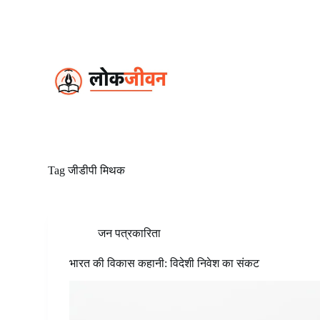
S
k
i
p
t
o
c
o
n
t
e
n
t
Tag
जीडीपी मिथक
जन पत्रकारिता
भारत की विकास कहानी: विदेशी निवेश का संकट