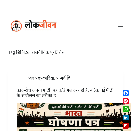
S
k
i
p
t
o
c
o
n
Tag
डिजिटल राजनीतिक प्रतिरोध
t
e
n
t
जन पत्रकारिता
,
राजनीति
काक्रोच जनता पार्टी: यह कोई मजाक नहीं है, बल्कि नई पीढ़ी
के आंदोलन का तरीका है
F
a
P
c
i
W
e
n
h
b
L
t
a
o
i
e