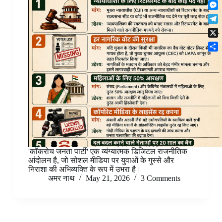
F
t
o
n
r
l
s
k
M
k
e
i
A
e
e
s
T
p
p
s
d
t
e
b
p
X
s
I
l
o
e
n
S
e
a
n
h
g
r
g
a
r
d
e
r
a
r
e
m
'कॉकरोच जनता पार्टी' एक व्यंग्यात्मक डिजिटल राजनीतिक
आंदोलन है, जो सोशल मीडिया पर युवाओं के गुस्से और
निराशा की अभिव्यक्ति के रूप में उभरा है।
अमर नाथ
May 21, 2026
3 Comments