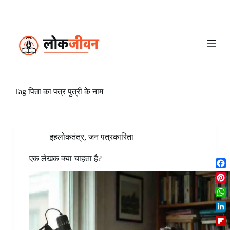
S
k
i
p
t
o
c
o
n
Tag
पिता का पत्र पुत्री के नाम
t
e
n
t
इहलोकतंत्र
,
जन पत्रकारिता
एक लेखक क्या चाहता है?
F
a
P
c
i
W
e
n
h
b
L
t
a
o
i
e