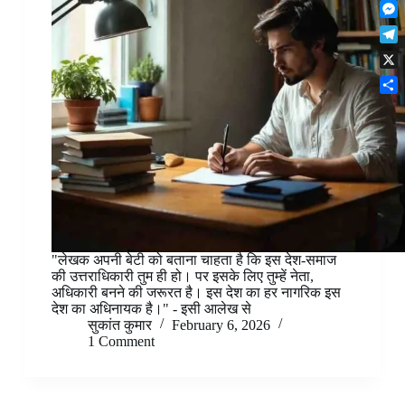
F
t
o
n
r
l
s
k
M
k
e
i
A
e
e
s
T
p
p
s
d
t
e
b
p
X
s
I
l
o
e
n
S
e
a
n
h
g
r
g
a
r
d
e
r
a
r
e
m
"लेखक अपनी बेटी को बताना चाहता है कि इस देश-समाज
की उत्तराधिकारी तुम ही हो। पर इसके लिए तुम्हें नेता,
अधिकारी बनने की जरूरत है। इस देश का हर नागरिक इस
देश का अधिनायक है।" - इसी आलेख से
सुकांत कुमार
February 6, 2026
1 Comment