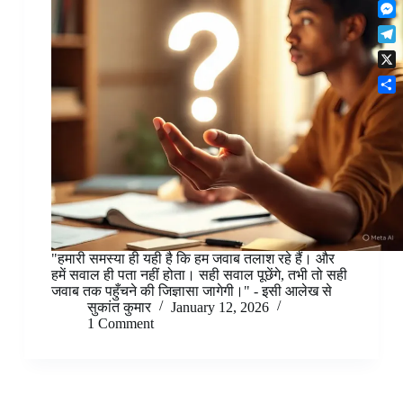
F
t
o
n
r
l
s
k
M
k
e
i
A
e
e
s
T
p
p
s
d
t
e
b
p
X
s
I
l
o
e
n
S
e
a
n
h
g
r
g
a
r
d
e
r
a
r
e
m
"हमारी समस्या ही यही है कि हम जवाब तलाश रहे हैं। और
हमें सवाल ही पता नहीं होता। सही सवाल पूछेंगे, तभी तो सही
जवाब तक पहुँचने की जिज्ञासा जागेगी।" - इसी आलेख से
सुकांत कुमार
January 12, 2026
1 Comment