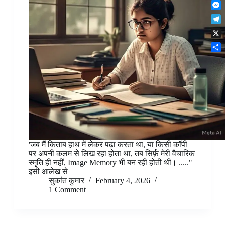
F
t
o
n
r
l
s
k
M
k
e
i
A
e
e
s
T
p
p
s
d
t
e
b
p
X
s
I
l
o
e
n
S
e
a
n
h
g
r
g
a
r
d
e
r
a
r
e
m
'जब मैं किताब हाथ में लेकर पढ़ा करता था, या किसी कॉपी
पर अपनी कलम से लिख रहा होता था, तब सिर्फ़ मेरी वैचारिक
स्मृति ही नहीं, Image Memory भी बन रही होती थी। ....."
इसी आलेख से
सुकांत कुमार
February 4, 2026
1 Comment