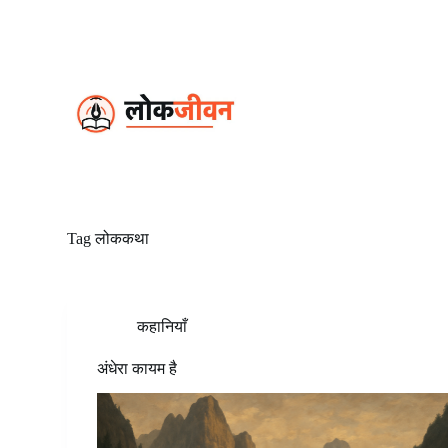
S
k
i
p
t
o
c
o
n
t
e
n
t
Tag
लोककथा
कहानियाँ
अंधेरा कायम है