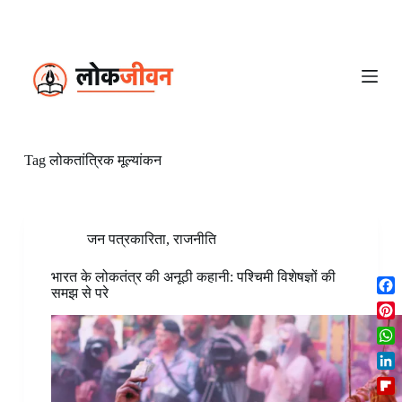
S
k
i
p
t
o
c
o
n
Tag
लोकतांत्रिक मूल्यांकन
t
e
n
t
जन पत्रकारिता
,
राजनीति
भारत के लोकतंत्र की अनूठी कहानी: पश्चिमी विशेषज्ञों की
समझ से परे
F
a
P
c
i
W
e
n
h
b
L
t
a
o
i
e