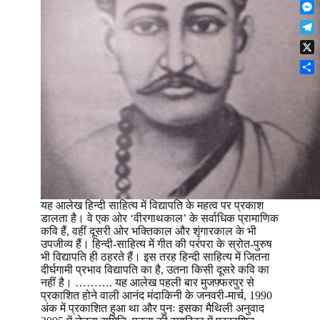
F
t
o
n
r
l
s
k
M
k
e
i
A
e
e
s
T
p
p
s
d
t
e
b
p
X
s
I
l
o
e
n
S
e
a
n
h
g
r
g
a
r
d
e
r
a
r
e
m
यह आलेख हिन्दी साहित्य में विद्यापति के महत्व पर प्रकाश
डालता है। वे एक ओर ‘वीरगाथकाल’ के सर्वाधिक प्रामाणिक
कवि हैं, वहीं दूसरी ओर भक्तिकाल और शृंगारकाल के भी
उपजीव्य हैं। हिन्दी-साहित्य में गीत की परंपरा के स्रोत-पुरुष
भी विद्यापति ही ठहरते हैं। इस तरह हिन्दी साहित्य में जितना
दीर्घगामी प्रभाव विद्यापति का है, उतना किसी दूसरे कवि का
नहीं है। ………. यह आलेख पहली बार मुजफ्फरपुर से
प्रकाशित होने वाली आनंद मंदाकिनी के जनवरी-मार्च, 1990
अंक में प्रकाशित हुआ था और पुनः इसका मैथिली अनुवाद