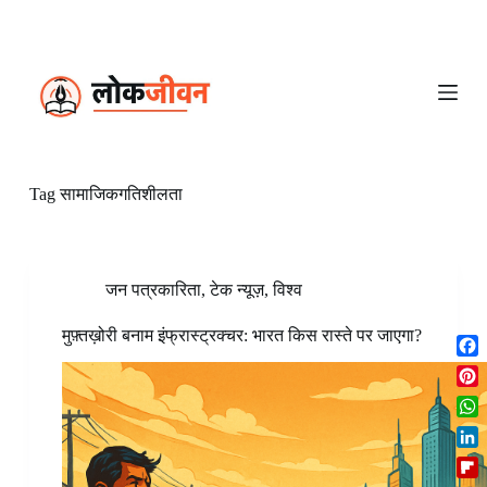
S
k
i
p
t
o
c
o
n
Tag
सामाजिकगतिशीलता
t
e
n
t
जन पत्रकारिता
,
टेक न्यूज़
,
विश्व
मुफ़्तख़ोरी बनाम इंफ्रास्ट्रक्चर: भारत किस रास्ते पर जाएगा?
F
a
P
c
i
W
e
n
h
b
L
t
a
o
i
e