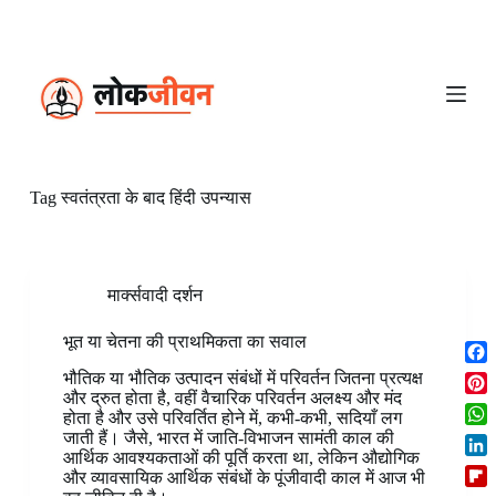
S
k
i
p
t
o
c
o
n
Tag
स्वतंत्रता के बाद हिंदी उपन्यास
t
e
n
t
मार्क्सवादी दर्शन
भूत या चेतना की प्राथमिकता का सवाल
F
भौतिक या भौतिक उत्पादन संबंधों में परिवर्तन जितना प्रत्यक्ष
a
और द्रुत होता है, वहीं वैचारिक परिवर्तन अलक्ष्य और मंद
P
होता है और उसे परिवर्तित होने में, कभी-कभी, सदियाँ लग
c
i
W
जाती हैं। जैसे, भारत में जाति-विभाजन सामंती काल की
e
n
आर्थिक आवश्यकताओं की पूर्ति करता था, लेकिन औद्योगिक
h
b
L
t
और व्यावसायिक आर्थिक संबंधों के पूंजीवादी काल में आज भी
a
o
i
e