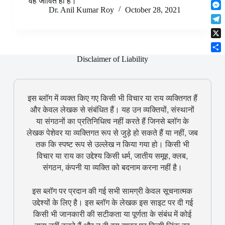
वह जीवित ही है।
F
t
o
n
r
Dr. Anil Kumar Roy
October 28, 2021
l
s
k
M
k
e
i
A
e
e
s
T
p
p
s
d
t
e
b
p
X
s
I
l
o
e
n
S
Disclaimer of Liability
e
a
n
h
g
r
g
a
r
d
e
r
a
r
इस ब्लॉग में व्यक्त किए गए किसी भी विचार या राय व्यक्तिगत हैं
e
m
और केवल लेखक से संबंधित हैं। यह उन व्यक्तियों, संस्थानों
या संगठनों का प्रतिनिधित्व नहीं करते हैं जिनसे ब्लॉग के
लेखक पेशेवर या व्यक्तिगत रूप से जुड़े हो सकते हैं या नहीं, जब
तक कि स्पष्ट रूप से उल्लेख न किया गया हो। किसी भी
विचार या राय का उद्देश्य किसी धर्म, जातीय समूह, क्लब,
संगठन, कंपनी या व्यक्ति को बदनाम करना नहीं है।
इस ब्लॉग पर प्रदान की गई सभी सामग्री केवल सूचनात्मक
उद्देश्यों के लिए है। इस ब्लॉग के लेखक इस साइट पर दी गई
किसी भी जानकारी की सटीकता या पूर्णता के संबंध में कोई