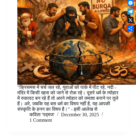
F
t
o
n
r
l
s
k
M
k
e
i
A
e
e
s
T
p
p
s
d
t
e
b
p
X
s
I
l
o
e
n
S
e
a
n
h
g
r
g
a
r
d
e
r
a
r
e
m
"क्रिसमस में चर्च जल रहे, युवाओं को पार्क में पीट रहे, नदी -
मंदिर में किसी खास को जाने से रोक रहे। दूसरे धर्म के त्योहार
में रुकावट बन रहे हैं तो अपने त्योहार को तमाशा बनाने पर तुले
हैं। अरे, जबकि यह बस धर्म का विषय नहीं है, यह आपकी
संस्कृति के हनन का विषय है।" - इसी आलेख से
कविता 'पद्मज'
December 30, 2025
1 Comment