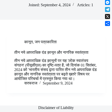
F
t
o
n
r
Joined: September 4, 2024
Articles: 1
l
s
k
M
k
e
i
A
e
e
s
T
p
p
s
d
t
e
b
p
X
s
I
l
o
e
n
S
e
a
n
h
g
r
g
a
r
d
कानून
,
जन पत्रकारिता
e
r
a
r
e
m
तीन नये आपराधिक दंड क़ानून और नागरिक स्वतंत्रता
तीन नये आपराधिक दंड क़ानूनों पर यह 'लोक स्वातंत्र्य
संगठन' (पीयूसीएल) का दृष्टि-पत्र है, जो दिनांक 01 सितंबर,
2024 को 'भारतीय संसद द्वारा पारित तीन नये आपराधिक दंड
क़ानून और नागरिक स्वतंत्रता पर बढ़ते ख़तरे' विषय पर
आयोजित परिचर्चा में प्रस्तुत किया गया था।
सरफराज
September 9, 2024
Disclaimer of Liability