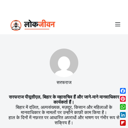
S
k
i
p
t
o
c
o
n
t
e
n
t
सरफराज
F
सरफराज पीयूसीएल, बिहार के महासचिव हैं और जाने-माने मानवाधिकार
कार्यकर्ता हैं।
a
P
बिहार में दलित, अल्पसंख्यक, मज़दूर, किसान और महिलाओं के
c
i
मानवाधिकार के मामलों पर उन्होंने काफ़ी काम किया है।
W
e
n
हाल के दिनों में नफ़रत पर आधारित अपराधों और भाषण पर गंभीर रूप से
h
b
L
t
सक्रिय हैं।
a
o
i
e