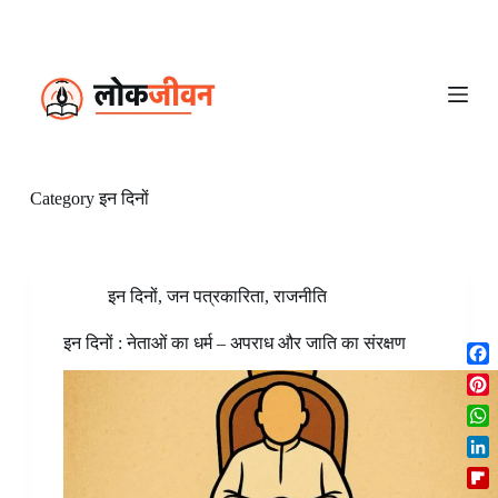
S
k
i
p
t
o
c
o
n
Category
इन दिनों
t
e
n
t
इन दिनों
,
जन पत्रकारिता
,
राजनीति
इन दिनों : नेताओं का धर्म – अपराध और जाति का संरक्षण
F
a
P
c
i
W
e
n
h
b
L
t
a
o
i
e