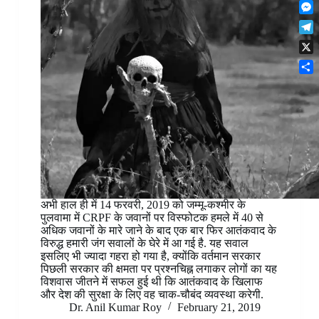
F
t
o
n
r
l
s
k
M
k
e
i
A
e
e
s
T
p
p
s
d
t
e
b
p
X
s
I
l
o
e
n
S
e
a
n
h
g
r
g
a
r
d
e
r
a
r
e
m
अभी हाल ही में 14 फरवरी, 2019 को जम्मू-कश्मीर के
पुलवामा में CRPF के जवानों पर विस्फोटक हमले में 40 से
अधिक जवानों के मारे जाने के बाद एक बार फिर आतंकवाद के
विरुद्ध हमारी जंग सवालों के घेरे में आ गई है. यह सवाल
इसलिए भी ज्यादा गहरा हो गया है, क्योंकि वर्तमान सरकार
पिछली सरकार की क्षमता पर प्रश्नचिह्न लगाकर लोगों का यह
विशवास जीतने में सफल हुई थी कि आतंकवाद के खिलाफ
और देश की सुरक्षा के लिए वह चाक-चौबंद व्यवस्था करेगी.
Dr. Anil Kumar Roy
February 21, 2019