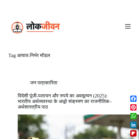
S
k
i
p
t
o
c
o
n
Tag
आयात-निर्भर मॉडल
t
e
n
t
जन पत्रकारिता
विदेशी पूंजी-पलायन और रुपये का अवमूल्यन (2025):
भारतीय अर्थव्यवस्था के अधूरे संक्रमण का राजनीतिक–
F
अर्थशास्त्रीय पाठ
a
P
c
i
W
e
n
h
b
L
t
a
o
i
e