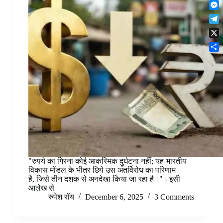
F
t
o
n
r
l
s
k
M
k
e
i
A
e
e
s
T
p
p
s
d
t
e
b
p
X
s
I
l
o
e
n
S
e
a
n
h
g
r
g
a
r
d
e
r
a
r
e
m
"रुपये का गिरना कोई आकस्मिक दुर्घटना नहीं; यह भारतीय
विकास मॉडल के भीतर छिपे उस अंतर्विरोध का परिणाम
है, जिसे तीन दशक से अनदेखा किया जा रहा है।" - इसी
आलेख से
रुपेश रॉय
December 6, 2025
3 Comments