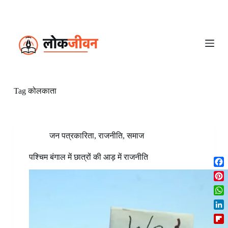
S
k
i
p
t
o
c
o
n
Tag
कोलकाता
t
e
n
t
जन पत्रकारिता
,
राजनीति
,
समाज
पश्चिम बंगाल में छात्रों की आड़ में राजनीति
F
a
P
c
i
W
e
n
h
b
L
t
a
o
i
e