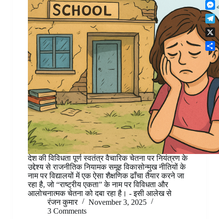
F
t
o
n
r
l
s
k
M
k
e
i
A
e
e
s
T
p
p
s
d
t
e
b
p
X
s
I
l
o
e
n
S
e
a
n
h
g
r
g
a
r
d
e
r
a
r
e
m
देश की विविधता पूर्ण स्वतंत्र वैचारिक चेतना पर नियंत्रण के
उद्देश्य से राजनीतिक नियामक समूह विकासोन्मुख नीतियों के
नाम पर विद्यालयों में एक ऐसा शैक्षणिक ढाँचा तैयार करने जा
रहा है, जो “राष्ट्रीय एकता” के नाम पर विविधता और
आलोचनात्मक चेतना को दबा रहा है। - इसी आलेख से
रंजन कुमार
November 3, 2025
3 Comments