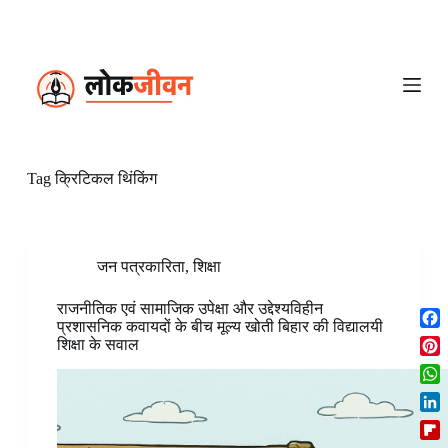
S
k
i
p
t
o
c
o
n
Tag
क्रिटिकल थिंकिंग
t
e
n
t
जन पत्रकारिता
,
शिक्षा
राजनीतिक एवं सामाजिक उपेक्षा और उद्देश्यविहीन
प्रशासनिक कवायदों के बीच मूल्य खोती बिहार की विद्यालयी
F
शिक्षा के सवाल
a
P
c
i
W
e
n
h
b
L
t
a
o
i
e