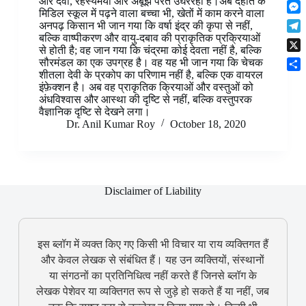
और दैवी, रहस्यमयी और अबूझ परतें उघररही हैं।अब देहात के
F
t
o
n
r
मिडिल स्कूल में पढ़ने वाला बच्चा भी, खेतों में काम करने वाला
l
s
k
M
k
अनपढ़ किसान भी जान गया कि वर्षा इंद्र की कृपा से नहीं,
e
i
A
e
e
बल्कि वाष्पीकरण और वायु-दबाव की प्राकृतिक प्रक्रियाओं
s
T
p
p
s
से होती है; वह जान गया कि चंद्रमा कोई देवता नहीं है, बल्कि
d
t
e
b
p
X
s
सौरमंडल का एक उपग्रह है। वह यह भी जान गया कि चेचक
I
l
o
शीतला देवी के प्रकोप का परिणाम नहीं है, बल्कि एक वायरल
e
n
S
e
a
इंफ़ेक्शन है। अब वह प्राकृतिक क्रियाओं और वस्तुओं को
n
h
g
r
अंधविश्वास और आस्था की दृष्टि से नहीं, बल्कि वस्तुपरक
g
a
r
d
वैज्ञानिक दृष्टि से देखने लगा।
e
r
a
Dr. Anil Kumar Roy
October 18, 2020
r
e
m
Disclaimer of Liability
इस ब्लॉग में व्यक्त किए गए किसी भी विचार या राय व्यक्तिगत हैं
और केवल लेखक से संबंधित हैं। यह उन व्यक्तियों, संस्थानों
या संगठनों का प्रतिनिधित्व नहीं करते हैं जिनसे ब्लॉग के
लेखक पेशेवर या व्यक्तिगत रूप से जुड़े हो सकते हैं या नहीं, जब