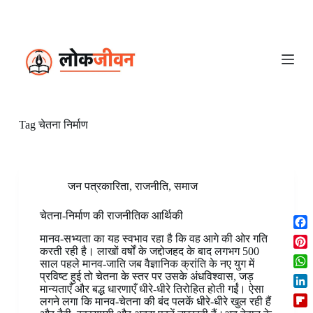
S
k
i
p
t
o
c
o
n
Tag
चेतना निर्माण
t
e
n
t
जन पत्रकारिता
,
राजनीति
,
समाज
चेतना-निर्माण की राजनीतिक आर्थिकी
F
मानव-सभ्यता का यह स्वभाव रहा है कि वह आगे की ओर गति
a
करती रही है। लाखों वर्षों के जद्दोजहद के बाद लगभग 500
P
साल पहले मानव-जाति जब वैज्ञानिक क्रांति के नए युग में
c
i
W
प्रविष्ट हुई तो चेतना के स्तर पर उसके अंधविश्वास, जड़
e
n
मान्यताएँ और बद्ध धारणाएँ धीरे-धीरे तिरोहित होती गईं। ऐसा
h
b
L
t
लगने लगा कि मानव-चेतना की बंद पलकें धीरे-धीरे खुल रही हैं
a
o
i
e