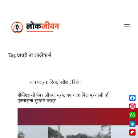
S
k
i
p
t
o
c
o
n
Tag
छात्रों पर लाठीचार्ज
t
e
n
t
जन पत्रकारिता
,
परीक्षा
,
शिक्षा
बीपीएससी पेपर लीक : भ्रष्ट एवं नाकाबिल प्रणाली की
प्रताड़ना भुगतते छात्र
F
a
P
c
i
W
e
n
h
b
L
t
a
o
i
e