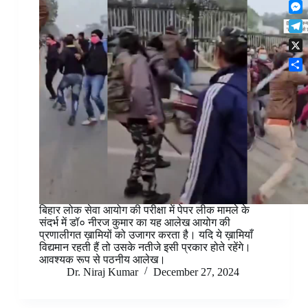
F
t
o
n
r
l
s
k
M
k
e
i
A
e
e
s
T
p
p
s
d
t
e
b
p
X
s
I
l
o
e
n
S
e
a
n
h
g
r
g
a
r
d
e
r
a
r
e
m
बिहार लोक सेवा आयोग की परीक्षा में पेपर लीक मामले के
संदर्भ में डॉ० नीरज कुमार का यह आलेख आयोग की
प्रणालीगत ख़ामियों को उजागर करता है। यदि ये ख़ामियाँ
विद्यमान रहती हैं तो उसके नतीजे इसी प्रकार होते रहेंगे।
आवश्यक रूप से पठनीय आलेख।
Dr. Niraj Kumar
December 27, 2024