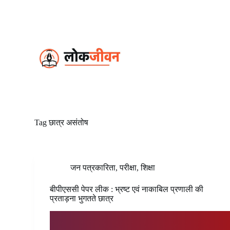
S
k
i
p
t
o
c
o
n
t
e
n
t
Tag
छात्र असंतोष
जन पत्रकारिता
,
परीक्षा
,
शिक्षा
बीपीएससी पेपर लीक : भ्रष्ट एवं नाकाबिल प्रणाली की
प्रताड़ना भुगतते छात्र