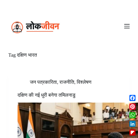
S
k
i
p
t
o
c
o
n
Tag
दक्षिण भारत
t
e
n
t
जन पत्रकारिता
,
राजनीति
,
विश्लेषण
दक्षिण की नई धुरी बनेगा तमिलनाडु
F
a
P
c
i
W
e
n
h
b
L
t
a
o
i
e