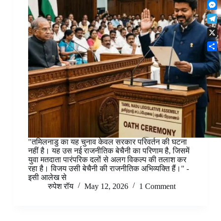
F
t
o
n
r
l
s
k
M
k
e
i
A
e
e
s
T
p
p
s
d
t
e
b
p
X
s
I
l
o
e
n
S
e
a
n
h
g
r
g
a
r
d
e
r
a
r
e
m
"तमिलनाडु का यह चुनाव केवल सरकार परिवर्तन की घटना
नहीं है। यह उस नई राजनीतिक बेचैनी का परिणाम है, जिसमें
युवा मतदाता पारंपरिक दलों से अलग विकल्प की तलाश कर
रहा है। विजय उसी बेचैनी की राजनीतिक अभिव्यक्ति हैं।" -
इसी आलेख से
रुपेश रॉय
May 12, 2026
1 Comment