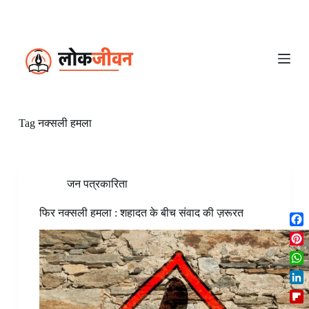
S
k
i
p
t
o
c
o
n
Tag
नक्सली हमला
t
e
n
t
जन पत्रकारिता
फिर नक्सली हमला : शहादत के बीच संवाद की ज़रूरत
F
a
P
c
i
W
e
n
h
b
L
t
a
o
i
e