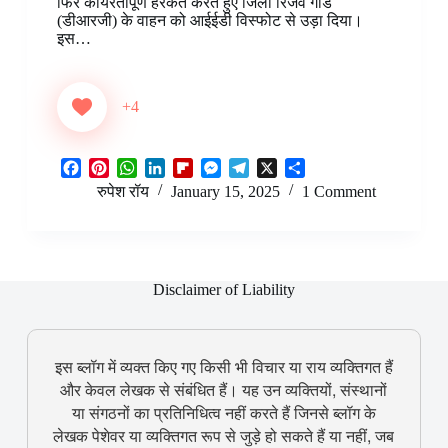
फिर कायरतापूर्ण हरकत करते हुए जिला रिजर्व गार्ड
t
d
r
(डीआरजी) के वाहन को आईईडी विस्फोट से उड़ा दिया।
इस…
+4
F
P
W
L
F
M
T
X
S
a
i
h
i
l
e
e
h
रुपेश रॉय
January 15, 2025
1 Comment
c
n
a
n
i
s
l
a
e
t
t
k
p
s
e
r
b
e
s
e
b
e
g
e
o
r
A
d
o
n
r
o
e
p
I
a
g
a
Disclaimer of Liability
k
s
p
n
r
e
m
t
d
r
इस ब्लॉग में व्यक्त किए गए किसी भी विचार या राय व्यक्तिगत हैं
और केवल लेखक से संबंधित हैं। यह उन व्यक्तियों, संस्थानों
या संगठनों का प्रतिनिधित्व नहीं करते हैं जिनसे ब्लॉग के
लेखक पेशेवर या व्यक्तिगत रूप से जुड़े हो सकते हैं या नहीं, जब