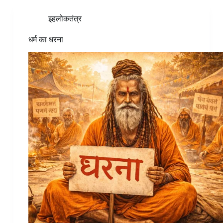
इहलोकतंत्र
धर्म का धरना