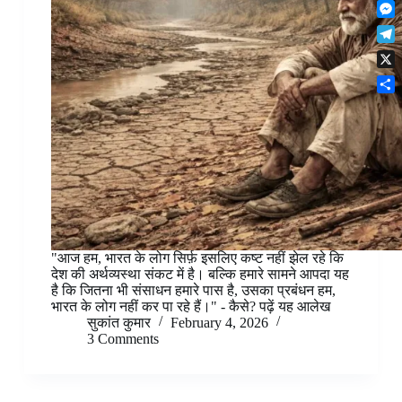
F
t
o
n
r
l
s
k
M
k
e
i
A
e
e
s
T
p
p
s
d
t
e
b
p
X
s
I
l
o
e
n
S
e
a
n
h
g
r
g
a
r
d
e
r
a
r
e
m
"आज हम, भारत के लोग सिर्फ़ इसलिए कष्ट नहीं झेल रहे कि
देश की अर्थव्यस्था संकट में है। बल्कि हमारे सामने आपदा यह
है कि जितना भी संसाधन हमारे पास है, उसका प्रबंधन हम,
भारत के लोग नहीं कर पा रहे हैं।" - कैसे? पढ़ें यह आलेख
सुकांत कुमार
February 4, 2026
3 Comments