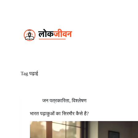
S
k
i
p
t
o
c
o
n
t
e
n
t
Tag
पढ़ाई
जन पत्रकारिता
,
विश्लेषण
भारत पढ़ाकुओं का सिरमौर कैसे है?