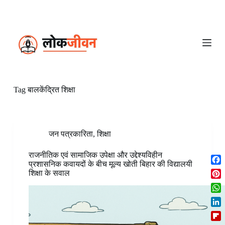
S
k
i
p
t
o
c
o
n
Tag
बालकेंद्रित शिक्षा
t
e
n
t
जन पत्रकारिता
,
शिक्षा
राजनीतिक एवं सामाजिक उपेक्षा और उद्देश्यविहीन
प्रशासनिक कवायदों के बीच मूल्य खोती बिहार की विद्यालयी
F
शिक्षा के सवाल
a
P
c
i
W
e
n
h
b
L
t
a
o
i
e