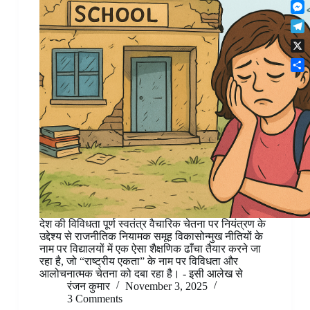
F
t
o
n
r
l
s
k
M
k
e
i
A
e
e
s
T
p
p
s
d
t
e
b
p
X
s
I
l
o
e
n
S
e
a
n
h
g
r
g
a
r
d
e
r
a
r
e
m
देश की विविधता पूर्ण स्वतंत्र वैचारिक चेतना पर नियंत्रण के
उद्देश्य से राजनीतिक नियामक समूह विकासोन्मुख नीतियों के
नाम पर विद्यालयों में एक ऐसा शैक्षणिक ढाँचा तैयार करने जा
रहा है, जो “राष्ट्रीय एकता” के नाम पर विविधता और
आलोचनात्मक चेतना को दबा रहा है। - इसी आलेख से
रंजन कुमार
November 3, 2025
3 Comments