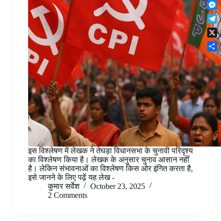
F
t
o
n
r
l
s
k
M
k
e
i
A
e
e
s
T
p
p
s
d
t
e
b
p
X
s
I
l
o
e
n
S
e
a
n
h
g
r
g
a
r
d
e
r
a
r
e
m
इस विश्लेषण में लेखक ने तेघड़ा विधानसभा के चुनावी परिदृश्य
का विश्लेषण किया है। लेखक के अनुसार चुनाव आसान नहीं
है। लेकिन संभावनाओं का विश्लेषण किस ओर इंगित करता है,
इसे जानने के लिए पढ़ें यह लेख -
कुमार सर्वेश
October 23, 2025
2 Comments