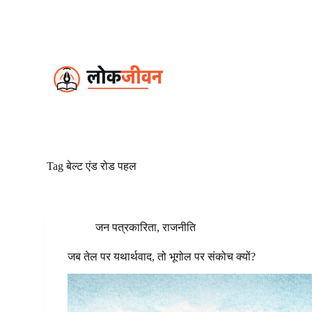
S
k
i
p
t
o
c
o
n
t
e
n
t
Tag
बेल्ट एंड रोड पहल
जन पत्रकारिता
,
राजनीति
जब तेल पर यथार्थवाद, तो भूगोल पर संकोच क्यों?