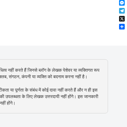
F
t
o
n
r
l
s
k
M
k
e
i
A
e
e
s
T
p
p
s
d
t
e
b
p
X
s
I
l
o
e
n
S
e
a
n
h
g
r
g
a
r
d
e
r
a
r
e
m
ित्व नहीं करते हैं जिनसे ब्लॉग के लेखक पेशेवर या व्यक्तिगत रूप
, क्लब, संगठन, कंपनी या व्यक्ति को बदनाम करना नहीं है।
 या पूर्णता के संबंध में कोई दावा नहीं करते हैं और न ही इस
 की उपलब्धता के लिए लेखक उत्तरदायी नहीं होंगे। इस जानकारी
हीं होंगे।