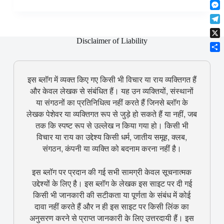
F
t
o
n
r
l
s
k
M
k
e
i
A
e
e
s
T
p
p
s
d
t
e
Disclaimer of Liability
b
p
X
s
I
l
o
e
n
S
e
a
n
h
g
r
g
a
इस ब्लॉग में व्यक्त किए गए किसी भी विचार या राय व्यक्तिगत हैं
r
d
e
r
a
और केवल लेखक से संबंधित हैं। यह उन व्यक्तियों, संस्थानों
r
e
m
या संगठनों का प्रतिनिधित्व नहीं करते हैं जिनसे ब्लॉग के
लेखक पेशेवर या व्यक्तिगत रूप से जुड़े हो सकते हैं या नहीं, जब
तक कि स्पष्ट रूप से उल्लेख न किया गया हो। किसी भी
विचार या राय का उद्देश्य किसी धर्म, जातीय समूह, क्लब,
संगठन, कंपनी या व्यक्ति को बदनाम करना नहीं है।
इस ब्लॉग पर प्रदान की गई सभी सामग्री केवल सूचनात्मक
उद्देश्यों के लिए है। इस ब्लॉग के लेखक इस साइट पर दी गई
किसी भी जानकारी की सटीकता या पूर्णता के संबंध में कोई
दावा नहीं करते हैं और न ही इस साइट पर किसी लिंक का
अनुसरण करने से प्राप्त जानकारी के लिए उत्तरदायी हैं। इस