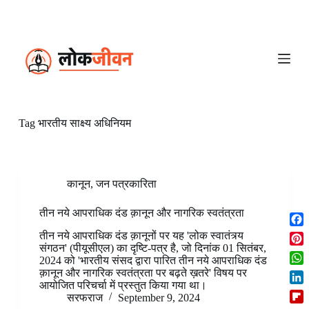
S
k
i
p
t
o
c
o
n
Tag
भारतीय साक्ष्य अधिनियम
t
e
n
t
कानून
,
जन पत्रकारिता
तीन नये आपराधिक दंड क़ानून और नागरिक स्वतंत्रता
F
तीन नये आपराधिक दंड क़ानूनों पर यह 'लोक स्वातंत्र्य
a
संगठन' (पीयूसीएल) का दृष्टि-पत्र है, जो दिनांक 01 सितंबर,
P
2024 को 'भारतीय संसद द्वारा पारित तीन नये आपराधिक दंड
c
i
W
क़ानून और नागरिक स्वतंत्रता पर बढ़ते ख़तरे' विषय पर
e
n
आयोजित परिचर्चा में प्रस्तुत किया गया था।
h
b
L
t
सरफराज
September 9, 2024
a
o
i
e