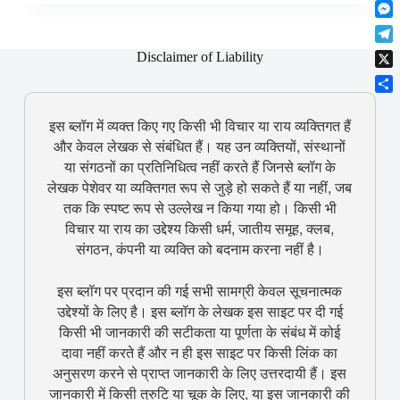
F
t
o
n
r
l
s
k
M
k
e
i
A
e
e
s
T
p
Disclaimer of Liability
p
s
d
t
e
b
p
X
s
I
l
o
e
n
S
e
a
n
h
इस ब्लॉग में व्यक्त किए गए किसी भी विचार या राय व्यक्तिगत हैं
g
r
g
a
r
और केवल लेखक से संबंधित हैं। यह उन व्यक्तियों, संस्थानों
d
e
r
a
या संगठनों का प्रतिनिधित्व नहीं करते हैं जिनसे ब्लॉग के
r
e
m
लेखक पेशेवर या व्यक्तिगत रूप से जुड़े हो सकते हैं या नहीं, जब
तक कि स्पष्ट रूप से उल्लेख न किया गया हो। किसी भी
विचार या राय का उद्देश्य किसी धर्म, जातीय समूह, क्लब,
संगठन, कंपनी या व्यक्ति को बदनाम करना नहीं है।
इस ब्लॉग पर प्रदान की गई सभी सामग्री केवल सूचनात्मक
उद्देश्यों के लिए है। इस ब्लॉग के लेखक इस साइट पर दी गई
किसी भी जानकारी की सटीकता या पूर्णता के संबंध में कोई
दावा नहीं करते हैं और न ही इस साइट पर किसी लिंक का
अनुसरण करने से प्राप्त जानकारी के लिए उत्तरदायी हैं। इस
जानकारी में किसी त्रुटि या चूक के लिए, या इस जानकारी की