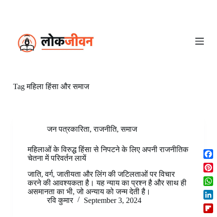
S
k
i
p
t
o
c
o
n
Tag
महिला हिंसा और समाज
t
e
n
t
जन पत्रकारिता
,
राजनीति
,
समाज
महिलाओं के विरुद्ध हिंसा से निपटने के लिए अपनी राजनीतिक
चेतना में परिवर्तन लायें
F
a
जाति, वर्ग, जातीयता और लिंग की जटिलताओं पर विचार
P
करने की आवश्यकता है। यह न्याय का प्रश्न है और साथ ही
c
i
W
असमानता का भी, जो अन्याय को जन्म देती है।
e
n
रवि कुमार
September 3, 2024
h
b
L
t
a
o
i
e