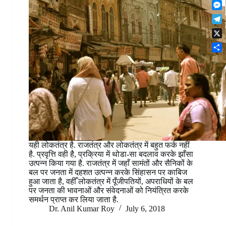
F
t
o
n
r
l
s
k
M
k
e
i
A
e
e
s
T
p
p
s
d
t
e
b
p
X
s
I
l
o
e
n
S
e
a
n
h
g
r
g
a
r
d
e
r
a
r
e
m
यही लोकतंत्र है. राजतंत्र और लोकतंत्र में बहुत फर्क नहीं
है. प्रवृत्ति वही है, प्रक्रिया में थोडा-सा बदलाव करके झाँसा
उत्पन्न किया गया है. राजतंत्र में जहाँ सामंतों और सैनिकों के
बल पर जनता में दहशत उत्पन्न करके सिंहासन पर काबिज
हुआ जाता है, वहीँ लोकतंत्र में पूँजीपतियों, अपराधियों के बल
पर जनता की भावनाओं और संवेदनाओं को नियंत्रित करके
समर्थन प्राप्त कर लिया जाता है.
Dr. Anil Kumar Roy
July 6, 2018