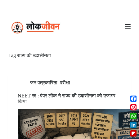
S
k
i
p
t
o
c
o
n
Tag
राज्य की उदासीनता
t
e
n
t
जन पत्रकारिता
,
परीक्षा
NEET रद्द : पेपर लीक ने राज्य की उदासीनता को उजागर
किया
F
a
P
c
i
W
e
n
h
b
L
t
a
o
i
e