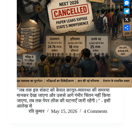
F
t
o
n
r
l
s
k
M
k
e
i
A
e
e
s
T
p
p
s
d
t
e
b
p
X
s
I
l
o
e
n
S
e
a
n
h
g
r
g
a
r
d
e
r
a
r
e
m
"जब तक इस संकट को केवल कानून-व्यवस्था की समस्या
मानकर देखा जाएगा और उससे आगे गंभीर चिंतन नहीं किया
जाएगा, तब तक पेपर लीक की घटनाएँ जारी रहेंगी।" - इसी
आलेख से
रवि कुमार
May 15, 2026
4 Comments