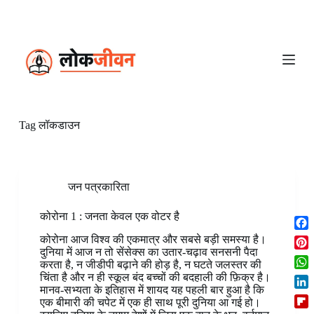
S
k
i
p
t
o
c
o
n
Tag
लॉकडाउन
t
e
n
t
जन पत्रकारिता
कोरोना 1 : जनता केवल एक वोटर है
F
कोरोना आज विश्व की एकमात्र और सबसे बड़ी समस्या है।
a
दुनिया में आज न तो सेंसेक्स का उतार-चढ़ाव सनसनी पैदा
P
करता है, न जीडीपी बढ़ाने की होड़ है, न घटते जलस्तर की
c
i
W
चिंता है और न ही स्कूल बंद बच्चों की बदहाली की फ़िक्र है।
e
n
मानव-सभ्यता के इतिहास में शायद यह पहली बार हुआ है कि
h
b
L
t
एक बीमारी की चपेट में एक ही साथ पूरी दुनिया आ गई हो।
a
o
i
e