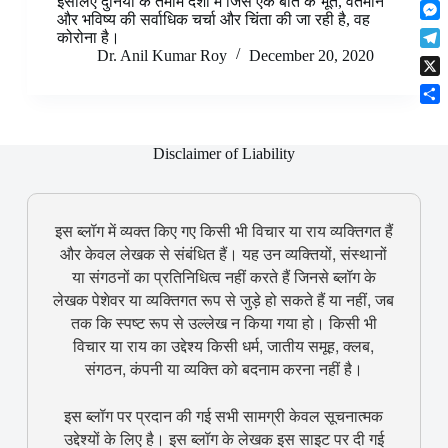
इसलिए दुनिया के तमाम देशों में जिस एक बात के भूत, वर्तमान
F
t
o
n
r
और भविष्य की सर्वाधिक चर्चा और चिंता की जा रही है, वह
l
s
k
M
k
कोरोना है।
e
i
A
e
e
Dr. Anil Kumar Roy
December 20, 2020
s
T
p
p
s
d
t
e
b
p
X
s
I
l
o
e
n
S
e
a
n
h
g
r
g
Disclaimer of Liability
a
r
d
e
r
a
r
e
m
इस ब्लॉग में व्यक्त किए गए किसी भी विचार या राय व्यक्तिगत हैं
और केवल लेखक से संबंधित हैं। यह उन व्यक्तियों, संस्थानों
या संगठनों का प्रतिनिधित्व नहीं करते हैं जिनसे ब्लॉग के
लेखक पेशेवर या व्यक्तिगत रूप से जुड़े हो सकते हैं या नहीं, जब
तक कि स्पष्ट रूप से उल्लेख न किया गया हो। किसी भी
विचार या राय का उद्देश्य किसी धर्म, जातीय समूह, क्लब,
संगठन, कंपनी या व्यक्ति को बदनाम करना नहीं है।
इस ब्लॉग पर प्रदान की गई सभी सामग्री केवल सूचनात्मक
उद्देश्यों के लिए है। इस ब्लॉग के लेखक इस साइट पर दी गई