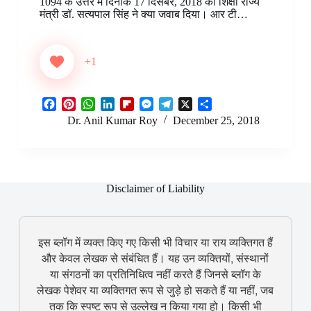
1094 के उत्तर में दिनांक 17 दिसंबर, 2018 को शिक्षा राज्य
t
d
r
मंत्री डॉ. सत्यपाल सिंह ने क्या जवाब दिया। आर टी…
+1
F
P
W
L
F
M
T
X
S
a
i
h
i
l
e
e
h
Dr. Anil Kumar Roy
December 25, 2018
c
n
a
n
i
s
l
a
e
t
t
k
p
s
e
r
b
e
s
e
b
e
g
e
o
r
A
d
o
n
r
o
e
p
I
a
g
a
Disclaimer of Liability
k
s
p
n
r
e
m
t
d
r
इस ब्लॉग में व्यक्त किए गए किसी भी विचार या राय व्यक्तिगत हैं
और केवल लेखक से संबंधित हैं। यह उन व्यक्तियों, संस्थानों
या संगठनों का प्रतिनिधित्व नहीं करते हैं जिनसे ब्लॉग के
लेखक पेशेवर या व्यक्तिगत रूप से जुड़े हो सकते हैं या नहीं, जब
तक कि स्पष्ट रूप से उल्लेख न किया गया हो। किसी भी