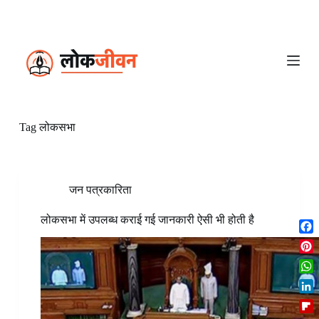
S
k
i
p
t
o
c
o
n
Tag
लोकसभा
t
e
n
t
जन पत्रकारिता
लोकसभा में उपलब्ध कराई गई जानकारी ऐसी भी होती है
F
a
P
c
i
W
e
n
h
b
L
t
a
o
i
e