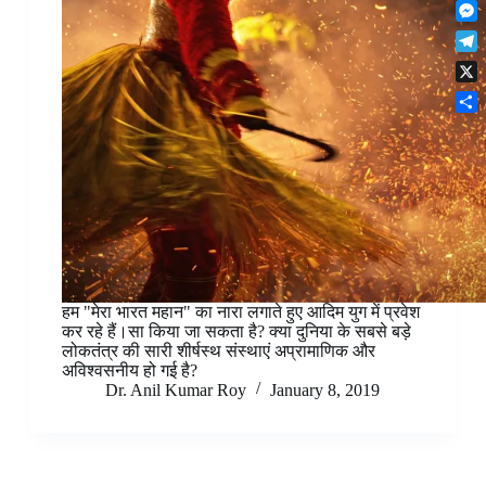
F
t
o
n
r
l
s
k
M
k
e
i
A
e
e
s
T
p
p
s
d
t
e
b
p
X
s
I
l
o
e
n
S
e
a
n
h
g
r
g
a
r
d
e
r
a
r
e
m
हम "मेरा भारत महान" का नारा लगाते हुए आदिम युग में प्रवेश
कर रहे हैं।सा किया जा सकता है? क्या दुनिया के सबसे बड़े
लोकतंत्र की सारी शीर्षस्थ संस्थाएं अप्रामाणिक और
अविश्वसनीय हो गई है?
Dr. Anil Kumar Roy
January 8, 2019