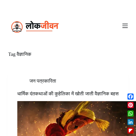
S
k
i
p
t
o
c
o
n
Tag
वैज्ञानिक
t
e
n
t
जन पत्रकारिता
धार्मिक दंतकथाओं की कुहेलिका में खोती जाती वैज्ञानिक बहस
F
a
P
c
i
W
e
n
h
b
L
t
a
o
i
e