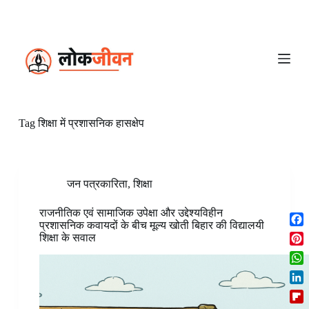
S
k
i
p
t
o
c
o
n
Tag
शिक्षा में प्रशासनिक हासक्षेप
t
e
n
t
जन पत्रकारिता
,
शिक्षा
राजनीतिक एवं सामाजिक उपेक्षा और उद्देश्यविहीन
प्रशासनिक कवायदों के बीच मूल्य खोती बिहार की विद्यालयी
F
शिक्षा के सवाल
a
P
c
i
W
e
n
h
b
L
t
a
o
i
e