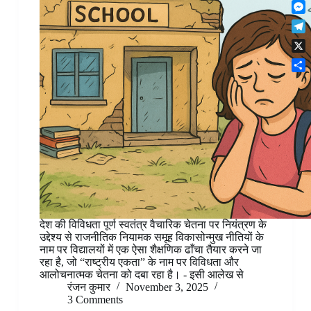
F
t
o
n
r
l
s
k
M
k
e
i
A
e
e
s
T
p
p
s
d
t
e
b
p
X
s
I
l
o
e
n
S
e
a
n
h
g
r
g
a
r
d
e
r
a
r
e
m
देश की विविधता पूर्ण स्वतंत्र वैचारिक चेतना पर नियंत्रण के
उद्देश्य से राजनीतिक नियामक समूह विकासोन्मुख नीतियों के
नाम पर विद्यालयों में एक ऐसा शैक्षणिक ढाँचा तैयार करने जा
रहा है, जो “राष्ट्रीय एकता” के नाम पर विविधता और
आलोचनात्मक चेतना को दबा रहा है। - इसी आलेख से
रंजन कुमार
November 3, 2025
3 Comments