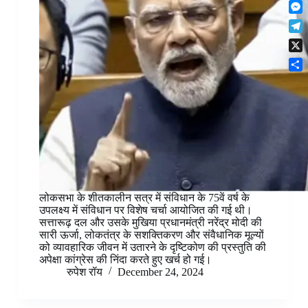
F
t
o
n
r
l
s
k
M
k
e
i
A
e
e
s
T
p
p
s
d
t
e
b
p
X
s
I
l
o
e
n
S
e
a
n
h
g
r
g
a
r
d
e
r
a
r
e
m
लोकसभा के शीतकालीन सत्र में संविधान के 75वें वर्ष के
उपलक्ष्य में संविधान पर विशेष चर्चा आयोजित की गई थी।
सत्तारूढ़ दल और उसके मुखिया प्रधानमंत्री नरेंद्र मोदी की
सारी ऊर्जा, लोकतंत्र के सशक्तिकरण और संवैधानिक मूल्यों
को व्यावहारिक जीवन में उतारने के दृष्टिकोण की प्रस्तुति की
अपेक्षा कांग्रेस की निंदा करते हुए खर्च हो गई।
रुपेश रॉय
December 24, 2024