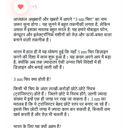
e
t
t
k
p
s
e
r
+5
b
e
s
e
b
e
g
e
o
r
A
d
o
n
r
आजकल अख़बारों और ख़बरों में आपने “3 nm चिप” का नाम
o
e
p
I
a
g
a
ज़रूर सुना होगा। यह सुनने में बहुत तकनीकी लगता है, लेकिन
k
s
p
n
r
e
m
असल में इसका मतलब बहुत सरल है: यह हमारे मोबाइल फोन,
t
d
r
कंप्यूटर और इलेक्ट्रॉनिक मशीनों को तेज़ और ऊर्जा-बचत वाला
बनाने वाली तकनीक है।
भारत में हाल ही में यह घोषणा हुई कि यहाँ 3 nm चिप डिज़ाइन
करने की दिशा में काम शुरू हुआ है। यह कदम अपने आप में बड़ा
है, क्योंकि अब तक ज़्यादातर ऐसी उन्नत चिपें विदेशों में ही
डिज़ाइन और बनाई जाती रही हैं।
3 nm चिप क्या होती है?
किसी भी चिप के अंदर लाखों-करोड़ों छोटे-छोटे स्विच
(ट्रांजिस्टर) होते हैं। जितने छोटे ये स्विच होंगे, उतनी ज़्यादा
संख्या में इन्हें एक ही जगह पर रखा जा सकता है। 3 nm का
मतलब है कि ये ट्रांजिस्टर बेहद छोटे स्तर पर बनाए जा रहे हैं।
इससे चिप छोटी जगह में ज़्यादा काम कर सकती है, बिजली कम
खर्च करती है और तेज़ भी चलती है।
भारत के लिए यह क्यों अहम है?