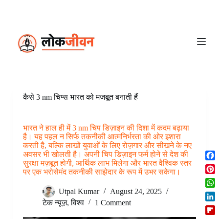
S
k
i
p
t
o
c
o
n
t
e
कैसे 3 nm चिप्स भारत को मजबूत बनाती हैं
n
t
भारत ने हाल ही में 3 nm चिप डिज़ाइन की दिशा में कदम बढ़ाया
है। यह पहल न सिर्फ तकनीकी आत्मनिर्भरता की ओर इशारा
करती है, बल्कि लाखों युवाओं के लिए रोज़गार और सीखने के नए
अवसर भी खोलती है। अपनी चिप डिज़ाइन फर्म होने से देश की
सुरक्षा मज़बूत होगी, आर्थिक लाभ मिलेगा और भारत वैश्विक स्तर
F
पर एक भरोसेमंद तकनीकी साझेदार के रूप में उभर सकेगा।
a
P
c
i
Utpal Kumar
August 24, 2025
W
e
n
h
टेक न्यूज़
,
विश्व
1 Comment
b
L
t
a
o
i
e