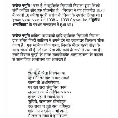
सरोज स्मृति
1935 ई. में सूर्यकांत त्रिपाठी निराला द्वारा लिखी
लंबी कविता और एक शोकगीत है। निराला ने यह शोकगीत 1935
में अपनी 18 वर्षीया पुत्री सरोज के निधन के उपरांत लिखा था।
इसका प्रथम प्रकाशन 1938 या 1939 में प्रकाशित
“द्वितीय
अनामिका
” के प्रथम संस्करण में हुआ था।
सरोज स्मृति
कविता छायावादी कवि सूर्यकांत त्रिपाठी निराला
द्वारा रचित हिन्दी साहित्य में अपने ढंग का एकमात्र विलक्षण शोक
काव्य है। एक मार्मिक शोक गाथा, जिसके भीतर गहरी पीड़ा के
साथ संघर्ष भी है, जो एक पिता और कवि के रूपों में रचा गया है।
इसमें दिवंगत पुत्री के समक्ष तकलीफदेह आत्मालोचना के माध्यम
से सामाजिक आलोचना का आलेख्य है –
“धन्ये, मैं पिता निरर्थक था,
कुछ भी तेरे हित न कर सका!
जाना तो अर्थागमोपाय,
पर रहा सदा संकुचित-काय
लखकर अनर्थ आर्थिक पथ पर
हारता रहा मैं स्वार्थ-समर।
शुचिते, पहनाकर चीनांशुक
रख सका न तुझे अत: दधिमुख।
क्षीण का न छीना कभी अन्न,
मैं लख न सका वे दृग विपन्न;