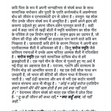
कवि पिता के रूप में अपनी भाग्यहीनता से संघर्ष कथा के साथ
सामाजिक सरोकार और पुत्री के प्रति कर्त्तव्यबोध में अकर्मण्यता
बोध को जीवंत व प्रभावशाली ढंग से उकेरा है। वस्तुत: यह शोक
गीत उनके जीवन संघर्ष रूप में अभ्युदित है। इसमें अपने हृदय की
करूणा उड़ेलते हुए अपना जीवन-दर्शन प्रस्तुत करते हैं। सही
अर्थ में कहा जाय तो खड़ी बोली में स्मृति समावेशन का शोक गीत
के परिवेश ले एक वियोग श्रृंगार है। संतृप्त हृदय का उदगार है, जो
जीवन की पीड़ा और संघर्षों का हलाहल पान करने वाले कवि बन
निखरता है। छायावादी कवि होने के कारण निराला ने अपनी बात
प्रतीकात्मक शैली में अभिव्यक्त की है। किंतु
सरोज स्मृति
जैसे
कतिपय रचनाओं में उनके आत्म चरित्र आत्मक शैली में परिलक्षित
है।
सरोज स्मृति
एक गहरे सामाजिक दायित्व बोध से हमें
झकझोरती है। एक गहरे मौन के भीतर से गुजरते हुए नए अर्थ में
नई पीड़ा का अहसास देता है। पराजय, ग्लानि और वात्सल्य के
निर्जन मोड़ को आभाषित करता है। यह एक ऐसी शोक गाथा बन
उभड़ती है, जो भारत की बेटियों की जीवन गाथा में विस्तार पा
जाती है। जहाँ ठंढी क्रूरता और क्षय से भरी एक कठोर सामंती
समाज संरचना आज भी मौजूद है।
“कोई न कोई सरोज प्रतिदिन
हमारे सामने धीरे धीरे खत्म होती है हम उसे बचा नहीं पाते
हैं।“
वेदनामय जीवन संघर्ष को मात्र एक पंक्ति में उरेल दिया
है-
“दु:ख ही जीवन की कथा रही
,* *क्या कहूँ आज
,
जो नहीं
कही.”