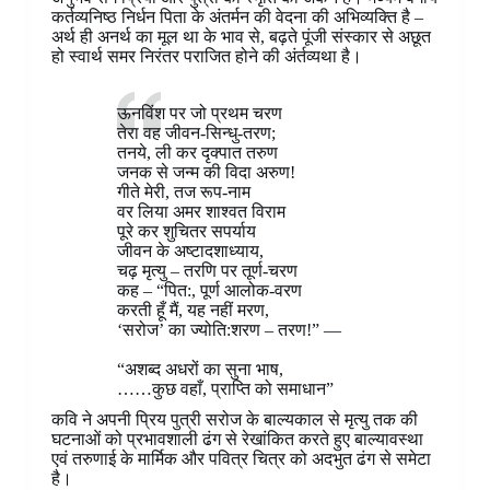
कर्तव्यनिष्ठ निर्धन पिता के अंतर्मन की वेदना की अभिव्यक्ति है –
अर्थ ही अनर्थ का मूल था के भाव से, बढ़ते पूंजी संस्कार से अछूत
हो स्वार्थ समर निरंतर पराजित होने की अंर्तव्यथा है।
ऊनविंश पर जो प्रथम चरण
तेरा वह जीवन-सिन्धु-तरण;
तनये, ली कर दृक्पात तरुण
जनक से जन्म की विदा अरुण!
गीते मेरी, तज रूप-नाम
वर लिया अमर शाश्वत विराम
पूरे कर शुचितर सपर्याय
जीवन के अष्टादशाध्याय,
चढ़ मृत्यु – तरणि पर तूर्ण-चरण
कह – “पित:, पूर्ण आलोक-वरण
करती हूँ मैं, यह नहीं मरण,
‘सरोज’ का ज्योति:शरण – तरण!” —
“अशब्द अधरों का सुना भाष,
……कुछ वहाँ, प्राप्ति को समाधान”
कवि ने अपनी प्रिय पुत्री सरोज के बाल्यकाल से मृत्यु तक की
घटनाओं को प्रभावशाली ढंग से रेखांकित करते हुए बाल्यावस्था
एवं तरुणाई के मार्मिक और पवित्र चित्र को अदभुत ढंग से समेटा
है।