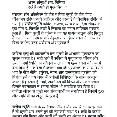
अपने आँसुओं अत: बिम्बित
देखे हैं अपने ही मुख-चित।”
पराजय और अकेलेपन के बोध में पिता-पुत्री के बीच बेहद
जीवनमय संबंध अपने लालित्य और तरुणाई के नैसर्गिक संगीत से
भरा है।
सरोज स्मृति
कविता करुणा, व्यंग्य तथा दिव्य सौंदर्य का
एक गीत है, जिसके शब्दों में निराला का महान व्यक्तित्व प्रकट
हुआ है। पिता-पुत्री के प्रेमपथ का यह पाथेय मातृत्व और पितृत्व
के एकाकार की उष्मामयी स्नेह-छाया साहित्य रचना के माध्यम से
विश्व के लिए बेहद अर्थवान और प्रेरक है।
कविता मृत्यु को कालातीत बना पुत्री के आभामय मुखमंडल का
सृजन करता है। सही अर्थ में कविता ने मृत्युपरान्त जीवन और
उसकी उपस्थिति की संवेदना वाला काव्य मूल्य रचना को अमर्त्य
बना दिया है। कविता में करुणा भाव की प्रधानता के साथ विराग
भाव के बीच नीति, श्रृंगार, व्यंग्य और हास्यमूलक प्रसंगों को
पिरोना इसे काव्य जगत में अनोखी विशिष्टता के साथ प्रस्तुत
करता है। इतना ही नहीं, अपने ढंग की विरल और एकल रचना
जिसमें रचनाकार ने अपना जीवन भी समाविष्ट कर दिया है।
कविता जीवन से जुड़ी भाव संवेदनाओं का समावेशन है जिसमें दु:ख
और स्मृतियों का अद्भुत चित्रण है।
सरोज स्मृति
कवि के व्यक्तिगत जीवन और यथार्थ का चित्रांकन
है तो दूसरी ओर अपने युग की त्रासदी गाथा है। कवि के कठोर
अनुभव संग प्रिया और पुत्री की स्मृति का अंकन है। मध्यम वर्गीय