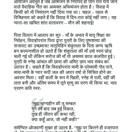
आयोजन अदभुत है जब आत्मजन से निरापद हो दिन रात गाये जाने
वाले वैवाहिक गीत का अव्यक्त अभिव्यंजन होता है। विवाह में
किसी को भी निमंत्रण नहीं दिया गया था। चहल – पहल से
विच्छिनता को कहते हैं कि विवाह में दिन-रात कोई नहीं जगा। यह
प्यारा-सा खचित शांत वातावरण – मौन की शहनाई!
पिता विलाप में आलाप का सुर – माँ के अभाव में मातृ शिक्षा का
निर्वहन, विवाहोपरांत पिता द्वारा पुत्री के लिए पुष्पशय्या की
सजावट का उच्छवास! मातृविहिन शंकुतला के पिता कण्व ऋषि
बन कल्पनाशील हो उठते हैं कि शंकुतला की माँ उसे स्वयं छोड़
चली गई थी लेकिन सरोज की माँ तो असमय काल कलवित हुई।
पुत्री के स्नेह आंचल की छाया की अमिट छाप भाव संबंध का
उदगार है। कहते हैं कि विवाहोपरांत मामी के प्रेममयी गोद पाने,
मामा-मामी के प्यार रूपी जल की अपार वर्षा से सिंचित होने का
अवसर मिला। वहीं कली के रूप में खिली, स्नेह से पली, वहीं की
लता बनी और अंतिम समय में तूने मृत्यु का वरण भी किया था. भाव
प्रवण कवि स्वर-
“मुझ भाग्यहीन की तू सम्बल
युग वर्ष बाद जब हुई विकल,
दुख ही जीवन की कथा रही,
क्या कहूँ आज, जो नहीं कही!”
समेण्वित ओजवाणी मुखर हो उठता है- “मुझ पर कितने ही वज्रपात