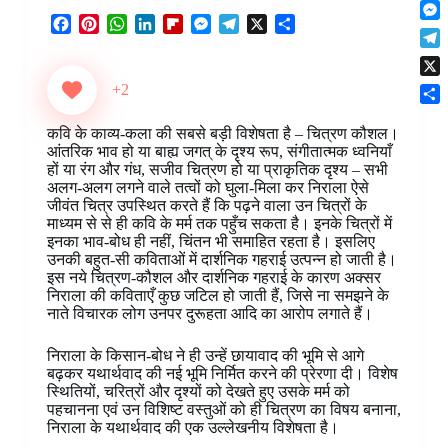
F
t
o
n
r
l
F
P
W
L
F
M
T
X
S
s
k
M
k
e
i
a
i
h
i
l
e
e
h
A
e
e
s
T
p
c
n
a
n
i
s
l
a
p
s
d
t
e
b
e
t
t
k
p
s
e
r
p
X
+2
s
I
l
o
b
e
s
e
b
e
g
e
e
n
S
e
a
o
r
A
d
o
n
r
n
कवि के काव्य-कला की सबसे बड़ी विशेषता है – चित्रण कौशल।
h
g
r
o
e
p
I
a
g
a
g
आंतरिक भाव हो या बाह्य जगत् के दृश्य रूप, संगीतात्मक ध्वनियाँ
a
r
d
k
s
p
n
r
e
m
हों या रंग और गंध, सजीव चित्रण हो या प्राकृतिक दृश्य – सभी
e
r
a
t
d
r
अलग-अलग लगने वाले तत्वों को घुला-मिला कर निराला ऐसे
r
e
m
जीवंत चित्र उपस्थित करते हैं कि पढ़ने वाला उन चित्रों के
माध्यम से से ही कवि के मर्म तक पहुँच सकता है। इनके चित्रों में
इनका भाव-बोध ही नहीं, चिंतन भी समाहित रहता है। इसलिए
उनकी बहुत-सी कविताओं में दार्शनिक गहराई उत्पन्न हो जाती है।
इस नये चित्रण-कौशल और दार्शनिक गहराई के कारण अक्सर
निराला की कविताएँ कुछ जटिल हो जाती हैं, जिसे ना समझने के
नाते विचारक लोग उनपर दुरूहता आदि का आरोप लगाते हैं।
निराला के किसान-बोध ने ही उन्हें छायावाद की भूमि से आगे
बढ़कर यथार्थवाद की नई भूमि निर्मित करने की प्रेरणा दी। विशेष
स्थितियों, चरित्रों और दृश्यों को देखते हुए उसके मर्म को
पहचानना एवं उन विशिष्ट वस्तुओं को ही चित्रण का विषय बनाना,
निराला के यथार्थवाद की एक उल्लेखनीय विशेषता है।