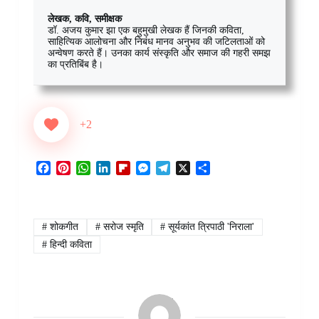
लेखक, कवि, समीक्षक
डॉ. अजय कुमार झा एक बहुमुखी लेखक हैं जिनकी कविता,
साहित्यिक आलोचना और निबंध मानव अनुभव की जटिलताओं को
अन्वेषण करते हैं। उनका कार्य संस्कृति और समाज की गहरी समझ
का प्रतिबिंब है।
+2
F
P
W
L
F
M
T
X
S
a
i
h
i
l
e
e
h
c
n
a
n
i
s
l
a
e
t
t
k
p
s
e
r
b
e
s
e
b
e
g
e
#
शोकगीत
#
सरोज स्मृति
#
सूर्यकांत त्रिपाठी 'निराला'
o
r
A
d
o
n
r
#
हिन्दी कविता
o
e
p
I
a
g
a
k
s
p
n
r
e
m
t
d
r