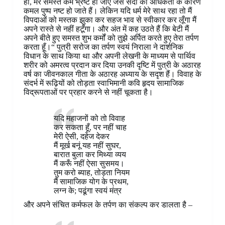
हो, मेरे समस्त कर्म भ्रष्ट हो जाएँ जैसे सर्दी की अधिकता के कारण
कमल पुष्प नष्ट हो जाते हैं। लेकिन यदि धर्म मेरे साथ रहा तो मैं
विपदाओं को मस्तक झुका कर सहज भाव से स्वीकार कर लूँगा मैं
अपने रास्ते से नहीं हटूँगा। और अंत में कह उठते हैं कि बेटी मैं
अपने बीते हुए समस्त शुभ कर्मों को तुझे अर्पित करते हुए तेरा तर्पण
करता हूँ।“ पुत्री सरोज का तर्पण स्वयं निराला ने दार्शनिक
विधान के साथ किया था और अपनी लेखनी के माध्यम से पार्थिव
शरीर को अमरत्व प्रदान कर दिया उनकी दृष्टि में पुत्री के अठारह
वर्ष का जीवनकाल गीता के अठारह अध्याय के सदृश हैं। विवाह के
संदर्भ में रूढ़ियों को तोड़ता स्वाभिमानी कवि हृदय सामाजिक
विद्रूपताओं पर प्रहार करने से नहीं चूकता है।
यदि महाजनों को तो विवाह
कर सकता हूँ, पर नहीं चाह
मेरी ऐसी, दहेज देकर
मैं मूर्ख बनूं यह नहीं सुघर,
बारात बुला कर मिथ्या व्यय
मैं करूँ नहीं ऐसा सुसमय।
तुम करो ब्याह, तोड़ता नियम
मैं सामाजिक योग के प्रथम,
लग्न के; पढूंगा स्वयं मंत्र
और अपने संचित कर्मफल के तर्पण का संकल्प कर डालता है –