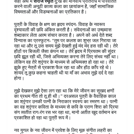
सही अर्थ में
सरोज स्मृति
दु:ख को मानवीय प्रतिरोध में परिवर्तित
करने वाली अनूठी काव्य कला का छायांकन है, जहाँ सामाजिक
विषमताओं और विडम्बनाओं का प्रतिकार है।
पुत्री के विवाह के क्षण का हृदय स्पंदन- विवाह के नवरूप
दृश्यावली की छवि अंकित करती है। संवेदनाओं का उच्छवास
शब्दाकार लेता आत्म संचार करता है। अपने को अर्थ देते शब्द
विन्यास का प्रस्फुटन- “तुम पर कलश का शुभ्र जल गिराया जा
रहा था और तू उस समय मुझे देखती हुई मंद मंद हस रही थी। तेरे
होंठों पर बिजली जैसा कंपन था। तेरे हृदय में प्रियतम की सुंदर
छवि झूल रही थी, जिसे अभिव्यक्त करना तेरे लिए संभव नहीं था।
लेकिन वह तेरे श्रृंगार के माध्यम से अभिव्यक्त हो रहा था। तेरे
झुके हुए नेत्रों से प्रकाश फैल रहा था और होंठ काँप रहे थे।
शायद तू कुछ कहना चाहती थी या माँ का अभाव तुझे दर्द दे रहा
होगा।
तुझे देखकर मुझे ऐसा लग रहा था कि मेरे जीवन का सुखद क्षणों
का प्रथम गीत तो तू ही थी।” दरअसल पुत्री के वैवाहिक काल
का श्रृंगार उनकी पत्नी के निराकार स्वरुप का स्मरण था। पत्नी
का वह श्रृंगार कविता के माध्यम से कवि के प्राण शिरा को प्रिया
संग व्यतीत राग-रंग रस भर रहा था, मानो अतीत खुद वर्तमान बन
प्रकाशित हो रहा था पुत्री रूप में।
नव युगल के नव जीवन में प्रवेश के लिए मूक संगीत लहरी का