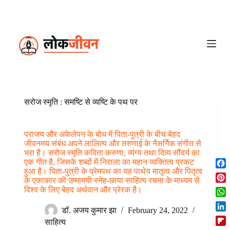
S
k
i
p
t
o
c
o
n
t
e
सरोज स्मृति : समष्टि से व्यष्टि के पथ पर
n
t
पराजय और अकेलेपन के बोध में पिता-पुत्री के बीच बेहद
जीवनमय संबंध अपने लालित्य और तरुणाई के नैसर्गिक संगीत से
भरा है। सरोज स्मृति कविता करुणा, व्यंग्य तथा दिव्य सौंदर्य का
एक गीत है, जिसके शब्दों में निराला का महान व्यक्तित्व प्रकट
हुआ है। पिता-पुत्री के प्रेमपथ का यह पाथेय मातृत्व और पितृत्व
F
के एकाकार की उष्मामयी स्नेह-छाया साहित्य रचना के माध्यम से
a
P
विश्व के लिए बेहद अर्थवान और प्रेरक है।
c
i
W
e
n
डॉ. अजय कुमार झा
February 24, 2022
h
b
L
t
साहित्‍य
a
o
i
e