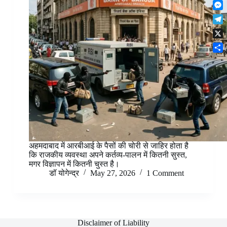
F
t
o
n
r
l
s
k
M
k
e
i
A
e
e
s
T
p
p
s
d
t
e
b
p
X
s
I
l
o
e
n
S
e
a
n
h
g
r
g
a
r
d
e
r
a
r
e
m
अहमदाबाद में आरबीआई के पैसों की चोरी से जाहिर होता है
कि राजकीय व्यवस्था अपने कर्तव्य-पालन में कितनी सुस्त,
मगर विज्ञापन में कितनी चुस्त है।
डॉ योगेन्द्र
May 27, 2026
1 Comment
Disclaimer of Liability