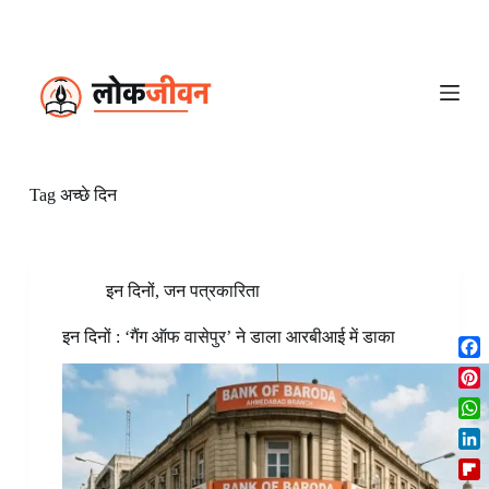
S
k
i
p
t
o
c
o
n
Tag
अच्छे दिन
t
e
n
t
इन दिनों
,
जन पत्रकारिता
इन दिनों : ‘गैंग ऑफ वासेपुर’ ने डाला आरबीआई में डाका
F
a
P
c
i
W
e
n
h
b
L
t
a
o
i
e