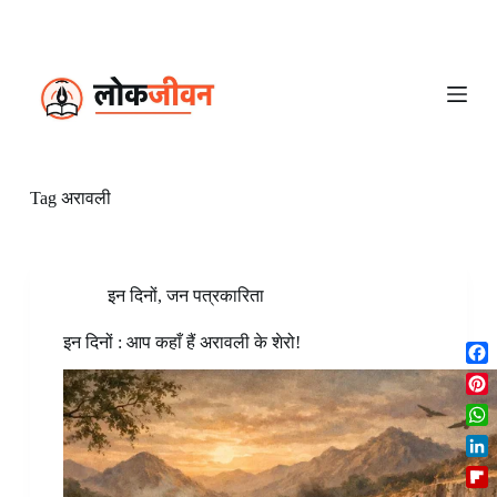
S
k
i
p
t
o
c
o
n
Tag
अरावली
t
e
n
t
इन दिनों
,
जन पत्रकारिता
इन दिनों : आप कहाँ हैं अरावली के शेरो!
F
a
P
c
i
W
e
n
h
b
L
t
a
o
i
e