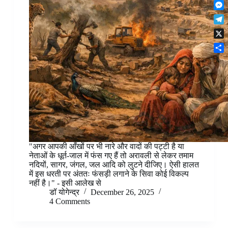
F
t
o
n
r
l
s
k
M
k
e
i
A
e
e
s
T
p
p
s
d
t
e
b
p
X
s
I
l
o
e
n
S
e
a
n
h
g
r
g
a
r
d
e
r
a
r
e
m
"अगर आपकी आँखों पर भी नारे और वादों की पट्टी है या
नेताओं के धूर्त-जाल में फंस गए हैं तो अरावली से लेकर तमाम
नदियों, सागर, जंगल, जल आदि को लुटने दीजिए। ऐसी हालत
में इस धरती पर अंततः फंसड़ी लगाने के सिवा कोई विकल्प
नहीं है।" - इसी आलेख से
डॉ योगेन्द्र
December 26, 2025
4 Comments