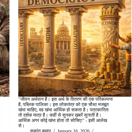
"जीवन अर्थवान है। इस अर्थ के वितरण की एक परिकल्पना
है, पब्लिक पालिका। इस लोकतंत्र को एक चौथा मजबूत
खंभा चाहिए, वह खंभा आर्थिक हो सकता है। पत्रकारिता
तो दर्शक मात्र है। कहीं से सुनकर ख़बरें सुनाती है।
आर्थिक अगर कोई खंभा होता तो सोचिए!" - इसी आलेख
से।
सुकांत कुमार
January 16, 2026