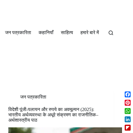
जन पत्रकारिता
कहानियाँ
साहित्‍य
हमारे बारे में
जन पत्रकारिता
F
a
P
विदेशी पूंजी-पलायन और रुपये का अवमूल्यन (2025):
c
i
भारतीय अर्थव्यवस्था के अधूरे संक्रमण का राजनीतिक–
W
e
अर्थशास्त्रीय पाठ
n
h
b
L
t
a
o
i
e