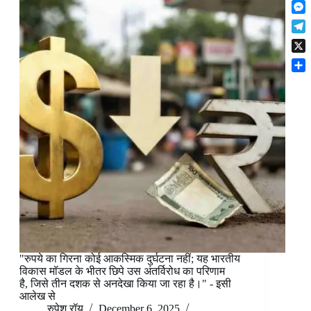
F
t
o
n
r
l
s
k
M
k
e
i
A
e
e
s
T
p
p
s
d
t
e
b
p
X
s
I
l
o
e
n
S
e
a
n
h
g
r
g
a
r
d
e
r
a
r
e
m
"रुपये का गिरना कोई आकस्मिक दुर्घटना नहीं; यह भारतीय
विकास मॉडल के भीतर छिपे उस अंतर्विरोध का परिणाम
है, जिसे तीन दशक से अनदेखा किया जा रहा है।" - इसी
आलेख से
रुपेश रॉय
December 6, 2025