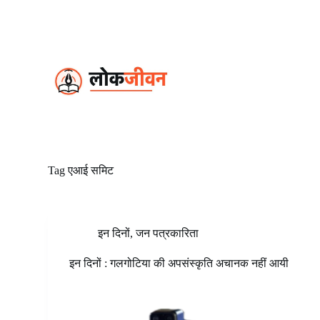
S
k
i
p
t
o
c
o
n
t
e
n
t
Tag
एआई समिट
इन दिनों
,
जन पत्रकारिता
इन दिनों : गलगोटिया की अपसंस्कृति अचानक नहीं आयी