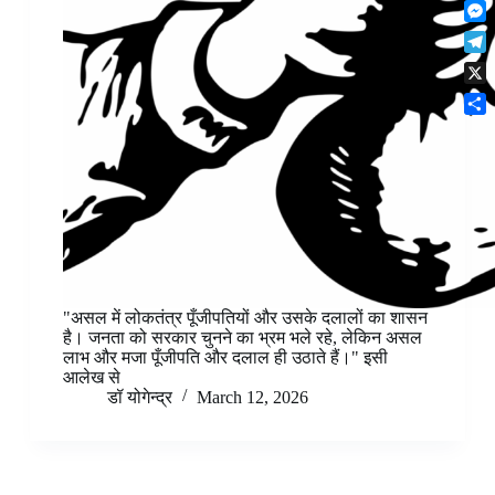
F
t
o
n
r
l
s
k
M
k
e
i
A
e
e
s
T
p
p
s
d
t
e
b
p
X
s
I
l
o
e
n
S
e
a
n
h
g
r
g
a
r
d
e
r
a
r
e
m
"असल में लोकतंत्र पूँजीपतियों और उसके दलालों का शासन
है। जनता को सरकार चुनने का भ्रम भले रहे, लेकिन असल
लाभ और मजा पूँजीपति और दलाल ही उठाते हैं।" इसी
आलेख से
डॉ योगेन्द्र
March 12, 2026