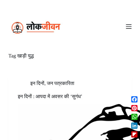
S
k
i
p
t
o
c
o
n
Tag
खाड़ी युद्ध
t
e
n
t
इन दिनों
,
जन पत्रकारिता
इन दिनों : आपदा में अवसर की ‘सुगंध’
F
a
P
c
i
W
e
n
h
b
L
t
a
o
i
e